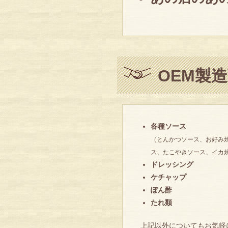
OEM製
各種ソース
（とんかつソース、お好み
ス、たこやきソース、イカ
ドレッシング
ケチャップ
ぽん酢
たれ類
上記以外についてもお気軽