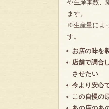
や生産本数、
ます。
※生産量によ
す。
お店の味を
店舗で調合
させたい
今より安心
この自慢の
あの店のあ