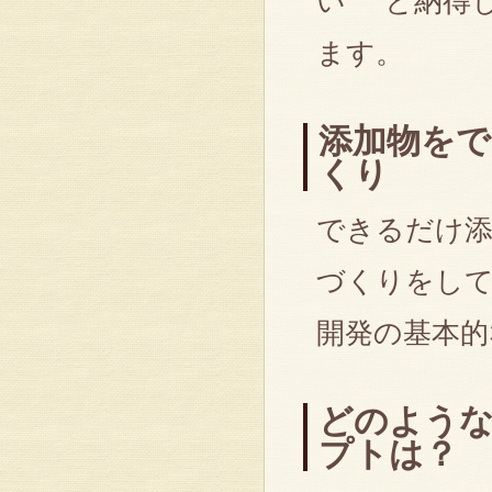
い” と納得
ます。
添加物をで
くり
できるだけ添
づくりをして
開発の基本的
どのよう
プトは？