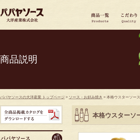
商品説明
パパヤソースの大洋産業 トップページ
>
ソース・お好み焼き
>
本格ウスターソー
本格ウスターソ