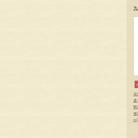
九
京
柔
野
使
が