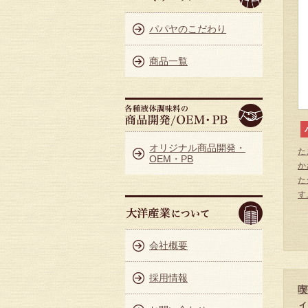
パパヤのこだわり
商品一覧
オリジナル商品開発・
た
OEM・PB
か
た
す
会社概要
採用情報
喫
ィ