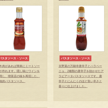
パスタソース・ソース
パスタソース・ソース
き肉があれば簡単にミートソー
京野菜の万願寺唐辛子とハラペー
が作れます。隠し味にワインを
ニョ、2種類の唐辛子を効かせたア
用し、喫茶店の味を再現した、
ラビアータパスタソースです。唐
格的パスタソース。
辛子とにんにくのほど良い辛さと
香りに仕上げました。