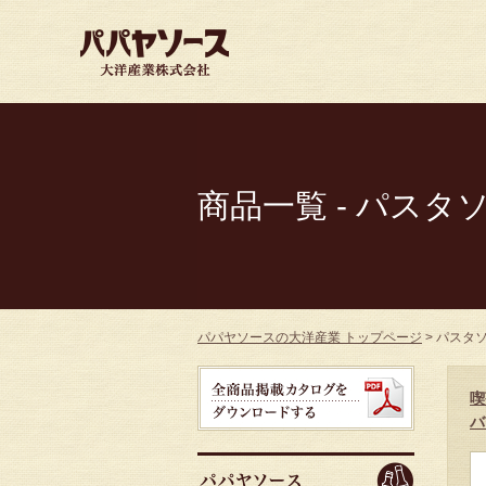
商品一覧 - パス
パパヤソースの大洋産業 トップページ
>
パスタ
喫
バ