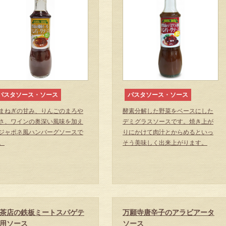
パスタソース・ソース
パスタソース・ソース
まねぎの甘み、りんごのまろや
酵素分解した野菜をベースにした
さ、ワインの奥深い風味を加え
デミグラスソースです。焼き上が
ジャポネ風ハンバーグソースで
りにかけて肉汁とからめるといっ
。
そう美味しく出来上がります。
茶店の鉄板ミートスパゲテ
万願寺唐辛子のアラビアータ
用ソース
ソース